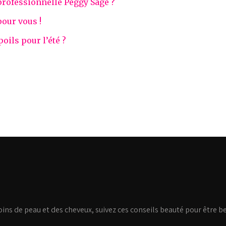
professionnelle Peggy Sage ?
pour vous !
ils pour l’été ?
soins de peau et des cheveux, suivez ces conseils beauté pour être be