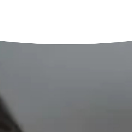
Bien-être & détente
Mode & style
Lifestyle féminin