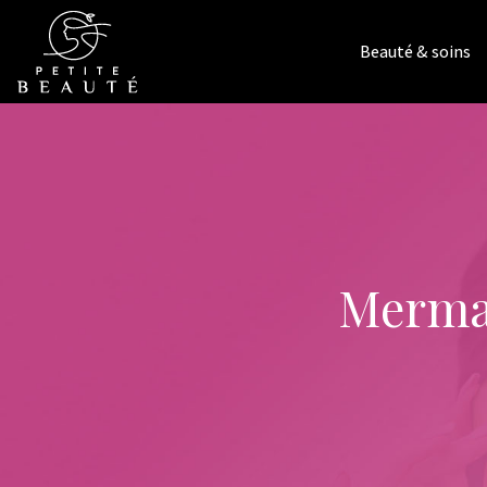
Beauté & soins
Mermai