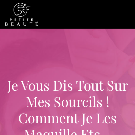
Je Vous Dis Tout Sur
Mes Sourcils !
Comment Je Les
Maquille Etc…