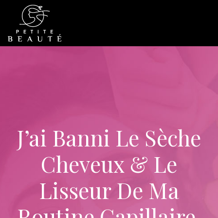
J’ai Banni Le Sèche
Cheveux & Le
Lisseur De Ma
Routine Capillaire.